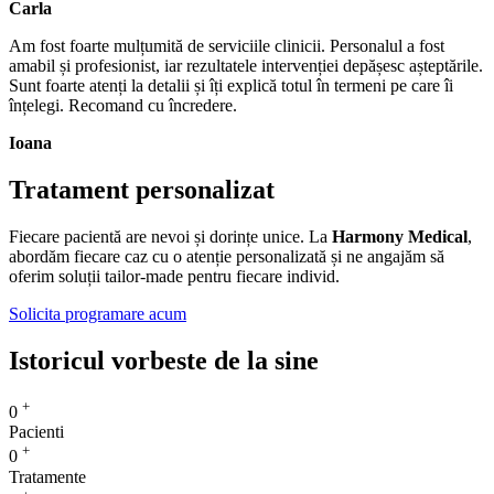
Carla
Am fost foarte mulțumită de serviciile clinicii. Personalul a fost
amabil și profesionist, iar rezultatele intervenției depășesc așteptările.
Sunt foarte atenți la detalii și îți explică totul în termeni pe care îi
înțelegi. Recomand cu încredere.
Ioana
Tratament personalizat
Fiecare pacientă are nevoi și dorințe unice. La
Harmony Medical
,
abordăm fiecare caz cu o atenție personalizată și ne angajăm să
oferim soluții tailor-made pentru fiecare individ.
Solicita programare acum
Istoricul vorbeste de la sine
+
0
Pacienti
+
0
Tratamente