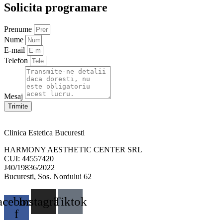
Solicita programare
Prenume
Nume
E-mail
Telefon
Mesaj
Trimite
Clinica Estetica Bucuresti
HARMONY AESTHETIC CENTER SRL
CUI: 44557420
J40/19836/2022
Bucuresti, Sos. Nordului 62
acebook-
Instagram
Tiktok
f