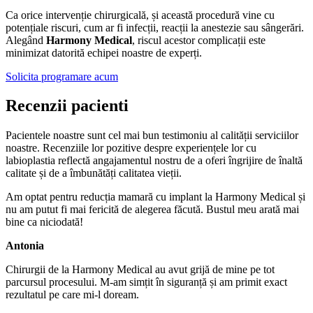
Ca orice intervenție chirurgicală, și această procedură vine cu
potențiale riscuri, cum ar fi infecții, reacții la anestezie sau sângerări.
Alegând
Harmony Medical
, riscul acestor complicații este
minimizat datorită echipei noastre de experți.
Solicita programare acum
Recenzii pacienti
Pacientele noastre sunt cel mai bun testimoniu al calității serviciilor
noastre. Recenziile lor pozitive despre experiențele lor cu
labioplastia reflectă angajamentul nostru de a oferi îngrijire de înaltă
calitate și de a îmbunătăți calitatea vieții.
Am optat pentru reducția mamară cu implant la Harmony Medical și
nu am putut fi mai fericită de alegerea făcută. Bustul meu arată mai
bine ca niciodată!
Antonia
Chirurgii de la Harmony Medical au avut grijă de mine pe tot
parcursul procesului. M-am simțit în siguranță și am primit exact
rezultatul pe care mi-l doream.