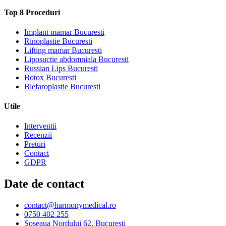
Top 8 Proceduri
Implant mamar Bucuresti
Rinoplastie Bucuresti
Lifting mamar Bucuresti
Liposuctie abdomniala Bucuresti
Russian Lips Bucuresti
Botox Bucuresti
Blefaroplastie Bucuresti
Utile
Interventii
Recenzii
Preturi
Contact
GDPR
Date de contact
contact@harmonymedical.ro
0750 402 255
Șoseaua Nordului 62, București