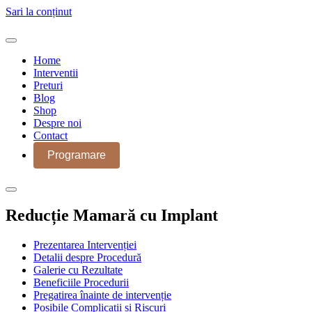
Sari la conținut
Home
Interventii
Preturi
Blog
Shop
Despre noi
Contact
Programare
Reducție Mamară cu Implant
Prezentarea Intervenției
Detalii despre Procedură
Galerie cu Rezultate
Beneficiile Procedurii
Pregatirea înainte de intervenție
Posibile Complicații și Riscuri