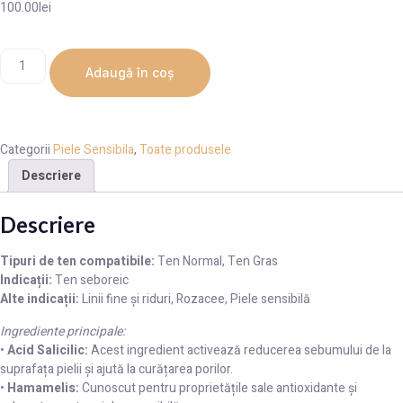
100.00
lei
Adaugă în coș
Categorii
Piele Sensibila
,
Toate produsele
Descriere
Descriere
Tipuri de ten compatibile:
Ten Normal, Ten Gras
Indicații:
Ten seboreic
Alte indicații:
Linii fine și riduri, Rozacee, Piele sensibilă
Ingrediente principale:
•
Acid Salicilic:
Acest ingredient activează reducerea sebumului de la
suprafața pielii și ajută la curățarea porilor.
•
Hamamelis:
Cunoscut pentru proprietățile sale antioxidante și