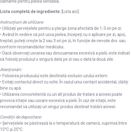
calmante pentru pielea sensibilă.
Lista completă de ingrediente:
[Lista aici]
Instrucțiuni de utilizare:
• Utilizați șervețelele pentru a șterge zona afectată de 1-3 ori pe zi.
• Având în vedere că pot usca pielea, începeți cu o aplicare pe zi, apoi,
treptat, puteți crește la 2 sau 3 ori pe zi, în funcție de nevoile dvs. sau
conform recomandărilor medicului.
• Dacă observați uscarea sau descuamarea excesivă a pielii, este indicat
să folosiți produsul o singură dată pe zi sau o dată la două zile.
Atenționări:
• Folosirea produsului este destinată exclusiv uzului extern.
• Evitați contactul direct cu ochii. În cazul unui contact accidental, clătiți
bine cu apă.
• Utilizarea concomitentă cu un alt produs de tratare a acneei poate
provoca iritație sau uscare excesivă a pielii. În caz de iritații, este
recomandat să utilizați un singur produs destinat tratării acneei.
Condiții de depozitare:
• Șervețelele se păstrează la o temperatură de cameră, cuprinsă între
15°C și 25°C.