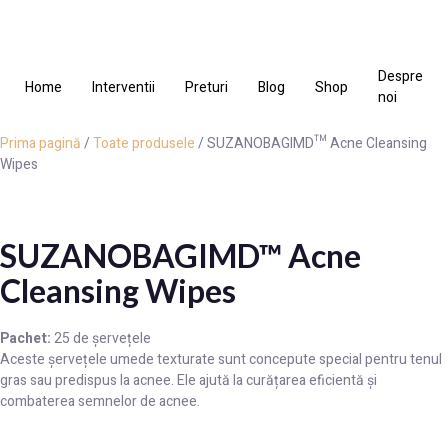
Despre
Home
Interventii
Preturi
Blog
Shop
noi
Prima pagină
/
Toate produsele
/ SUZANOBAGIMD™ Acne Cleansing
Wipes
SUZANOBAGIMD™ Acne
Cleansing Wipes
Pachet:
25 de șervețele
Aceste șervețele umede texturate sunt concepute special pentru tenul
gras sau predispus la acnee. Ele ajută la curățarea eficientă și
combaterea semnelor de acnee.