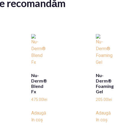
 le recomandăm
Nu-
Nu-
Derm®
Derm®
Blend
Foaming
Fx
Gel
475.00
lei
205.00
lei
Adaugă
Adaugă
în coș
în coș