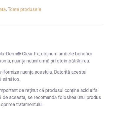
tată
,
Toate produsele
mei Nu-Derm® Clear Fx, obținem ambele beneficii
asma, nuanța neuniformă și fotoîmbătrânirea.
 uniformiza nuanța acestuia. Datorită acestei
ai sănătos.
mportant de reținut că produsul conține acid alfa
tă de aceasta, se recomandă folosirea unui produs
 oprirea tratamentului.