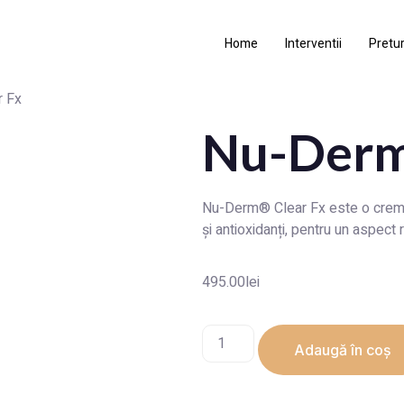
Home
Interventii
Pretur
 Fx
Nu-Derm
Nu-Derm® Clear Fx este o cremă d
și antioxidanți, pentru un aspect r
495.00
lei
Adaugă în coș