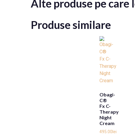
Alte produse pe care
Produse similare
Obagi-
C®
Fx C-
Therapy
Night
Cream
495.00
lei