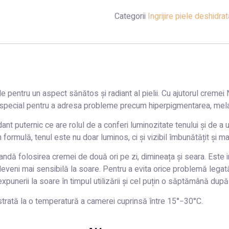
Categorii
Ingrijire piele deshidra
ale pentru un aspect sănătos și radiant al pielii. Cu ajutorul cre
ă special pentru a adresa probleme precum hiperpigmentarea, mel
idant puternic ce are rolul de a conferi luminozitate tenului și de a
n formulă, tenul este nu doar luminos, ci și vizibil îmbunătățit și m
ndă folosirea cremei de două ori pe zi, dimineața și seara. Este i
eveni mai sensibilă la soare. Pentru a evita orice problemă lega
expunerii la soare în timpul utilizării și cel puțin o săptămână după
trată la o temperatură a camerei cuprinsă între 15°−30°C.