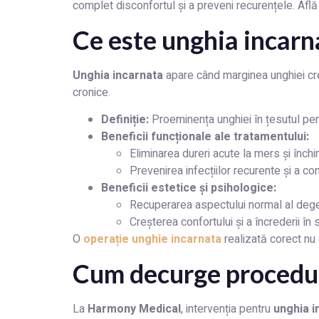
complet disconfortul și a preveni recurențele. Afl
Ce este unghia incarn
Unghia incarnata
apare când marginea unghiei creș
cronice.
Definiție:
Proeminența unghiei în țesutul peri
Beneficii funcționale ale tratamentului:
Eliminarea dureri acute la mers și închir
Prevenirea infecțiilor recurente și a co
Beneficii estetice și psihologice:
Recuperarea aspectului normal al deget
Creșterea confortului și a încrederii în s
O
operație unghie incarnata
realizată corect nu 
Cum decurge procedu
La
Harmony Medical
, intervenția pentru
unghia i