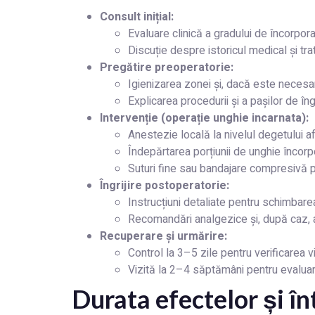
Consult inițial:
Evaluare clinică a gradului de încorpora
Discuție despre istoricul medical și tr
Pregătire preoperatorie:
Igienizarea zonei și, dacă este necesar,
Explicarea procedurii și a pașilor de îng
Intervenție (operație unghie incarnata):
Anestezie locală la nivelul degetului af
Îndepărtarea porțiunii de unghie încorpo
Suturi fine sau bandajare compresivă p
Îngrijire postoperatorie:
Instrucțiuni detaliate pentru schimbar
Recomandări analgezice și, după caz, an
Recuperare și urmărire:
Control la 3–5 zile pentru verificarea 
Vizită la 2–4 săptămâni pentru evaluar
Durata efectelor și în