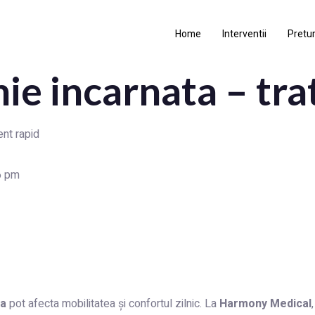
Home
Interventii
Pretur
ie incarnata – tr
ent rapid
6 pm
ta
pot afecta mobilitatea și confortul zilnic. La
Harmony Medical