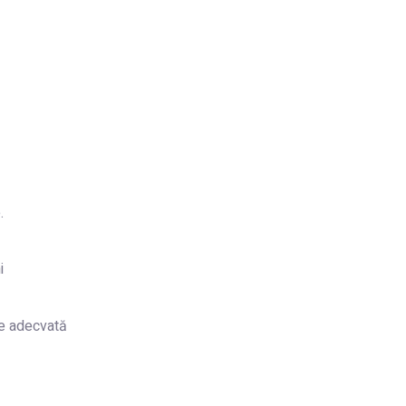
.
i
nte adecvată