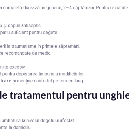
ea completă durează, în general, 2–4 săptămâni. Pentru rezultate 
ă și săpun antiseptic.
ațiu suficient pentru degete.
nerii la traumatisme în primele săptămâni.
tice recomandate de medic.
unjite excesiv.
 pentru depistarea timpurie a modificărilor.
ltrare
și menține confortul pe termen lung.
de tratamentul pentru unghi
umflătură la nivelul degetului afectat.
nte la domiciliu.