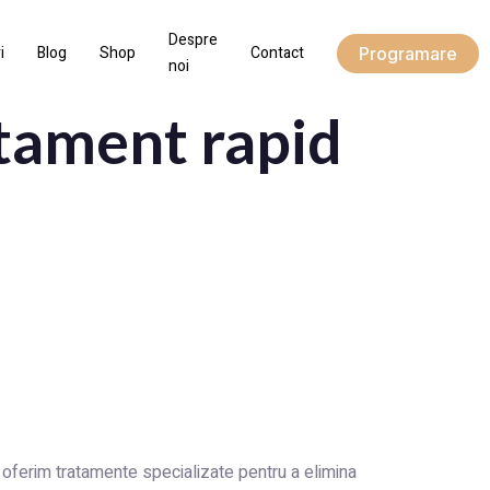
Despre
i
Blog
Shop
Contact
Programare
noi
atament rapid
, oferim tratamente specializate pentru a elimina