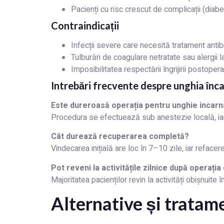
Pacienți cu risc crescut de complicații (diabeti
Contraindicații
Infecții severe care necesită tratament antibi
Tulburări de coagulare netratate sau alergii l
Imposibilitatea respectării îngrijirii postoperat
Intrebări frecvente despre unghia înc
Este dureroasă operația pentru unghie incarn
Procedura se efectuează sub anestezie locală, iar
Cât durează recuperarea completă?
Vindecarea inițială are loc în 7–10 zile, iar refac
Pot reveni la activitățile zilnice după operați
Majoritatea pacienților revin la activități obișnuit
Alternative și trata