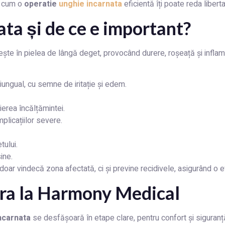
ă cum o
operatie
unghie incarnata
eficientă îți poate reda libert
ata și de ce e important?
te în pielea de lângă deget, provocând durere, roșeață și inflamaț
ungual, cu semne de iritație și edem.
ierea încălțămintei.
mplicațiilor severe.
ului.
ine.
doar vindecă zona afectată, ci și previne recidivele, asigurând o ev
ra la Harmony Medical
ncarnata
se desfășoară în etape clare, pentru confort și siguranț