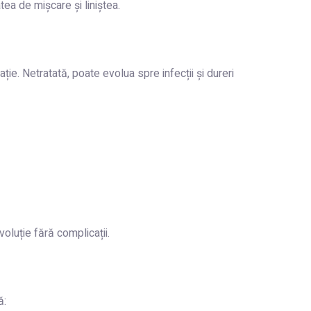
atea de mișcare și liniștea.
ie. Netratată, poate evolua spre infecții și dureri
oluție fără complicații.
ă: