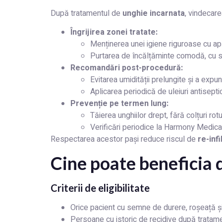
După tratamentul de
unghie incarnata
, vindecar
Îngrijirea zonei tratate:
Menținerea unei igiene riguroase cu ap
Purtarea de încălțăminte comodă, cu sp
Recomandări post-procedură:
Evitarea umidității prelungite și a expu
Aplicarea periodică de uleiuri antisep
Prevenție pe termen lung:
Tăierea unghiilor drept, fără colțuri rot
Verificări periodice la Harmony Medical
Respectarea acestor pași reduce riscul de
re-infi
Cine poate beneficia 
Criterii de eligibilitate
Orice pacient cu semne de durere, roșeață și 
Persoane cu istoric de recidive după tratame