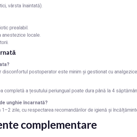
ci, vârsta înaintată).
otic prealabil.
a anestezice locale.
orii.
arnată
ata?
 disconfortul postoperator este minim și gestionat cu analgezice
erea completă a țesutului periungual poate dura până la 4 săptămân
a de unghie încarnată?
e în 1–2 zile, cu respectarea recomandărilor de igienă și încălțămi
mente complementare