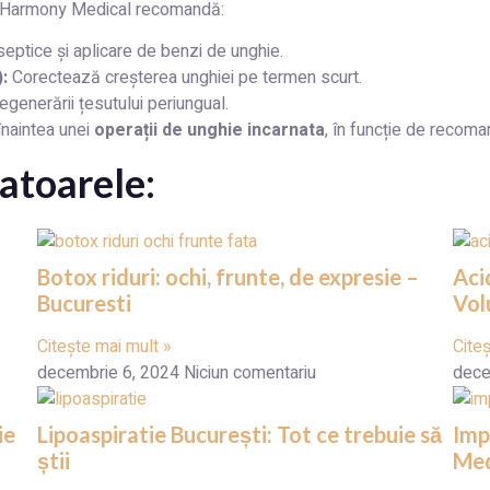
, Harmony Medical recomandă:
iseptice și aplicare de benzi de unghie.
:
Corectează creșterea unghiei pe termen scurt.
egenerării țesutului periungual.
naintea unei
operații de unghie incarnata
, în funcție de recoma
atoarele:
Botox riduri: ochi, frunte, de expresie –
Aci
Bucuresti
Vol
Citește mai mult »
Cite
decembrie 6, 2024
Niciun comentariu
dece
ie
Lipoaspiratie București: Tot ce trebuie să
Imp
știi
Med