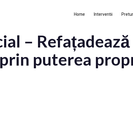
Home
Interventii
Pretur
cial – Refațadează 
 prin puterea prop