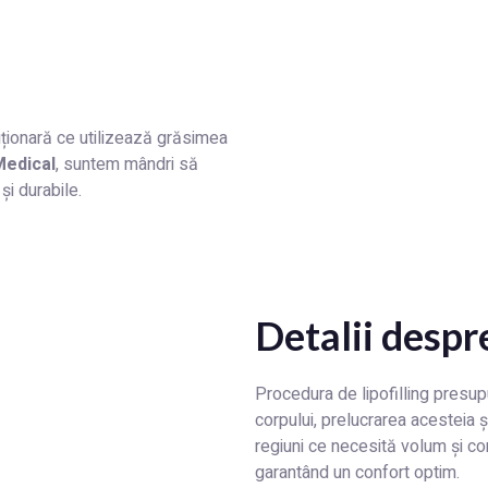
uționară ce utilizează grăsimea
edical
, suntem mândri să
i durabile.
Detalii desp
Procedura de lipofilling presup
corpului, prelucrarea acesteia ș
regiuni ce necesită volum și c
garantând un confort optim.