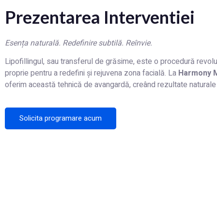
Prezentarea Interventiei
Esența naturală. Redefinire subtilă. Reînvie.
Lipofillingul, sau transferul de grăsime, este o procedură revol
proprie pentru a redefini și rejuvena zona facială. La
Harmony M
oferim această tehnică de avangardă, creând rezultate naturale ș
Solicita programare acum