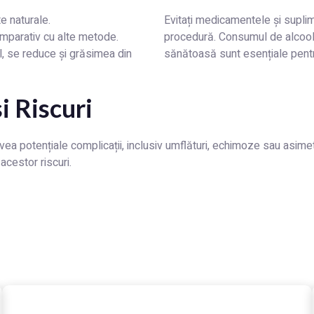
e naturale.
Evitați medicamentele și suplim
comparativ cu alte metode.
procedură. Consumul de alcool și
l, se reduce și grăsimea din
sănătoasă sunt esențiale pent
i Riscuri
vea potențiale complicații, inclusiv umflături, echimoze sau asime
acestor riscuri.